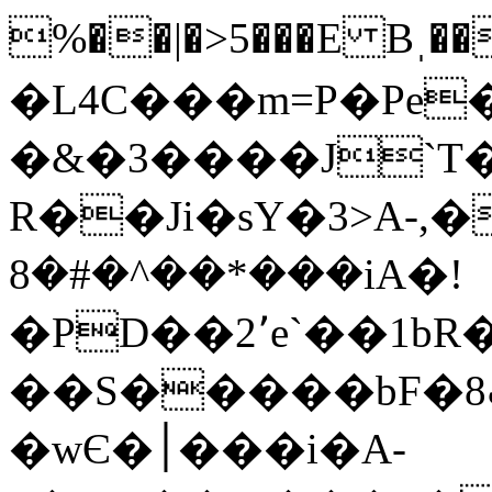
%��|�>5���E Bˌ�
�L4C���m=P�Pe
�&�3����J`T
R��Ji�sY�3>A-,
���*��^�#�8iA�!
�PD��2٬e`��1bR�r�gϙ�( 2JHT��t-
��S�����bF�8ٻ�=����
�wЄ�׀���i�A-