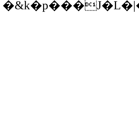
�&k�p���J�L�|�