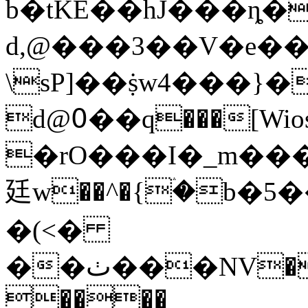
b�tKE��hJ���ȵ�
d,@���3��V�e�
\sP]��ṩw4���}�
d@߀��q���[
�rO���I�_m���5q�"�$�
廷w��^�{ۛ�b�5����
�(<�
��ٺ���NV�d�$~��$�1ϫY��I���)=��]U6��Ω
����