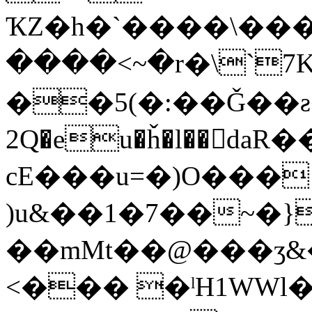
ҠZ�h�`����\��
����<~�r�\`7
��5(�:��Ǧ��ƨ
2Q�eu�ȟ�l��daR��2��ډtI�
cE���u=�)O���
)u&��1�7��~�}
��mMt��@���ӡ&
<��� �ˡH1WWl