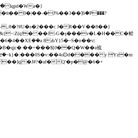
t�� 0�|��-�J%��3��ۧ]6�P���?
,:8�?#U�s�2���c J�R��V��8��}
&{~:Z(q!� ��J-G�ş���v�L�H�� C�鲿
��B�qjc� ��+���$[ϑ��Q�W��a裗
ቿ�~k}�:���0S�v:��4oᗠd����y Yz�m