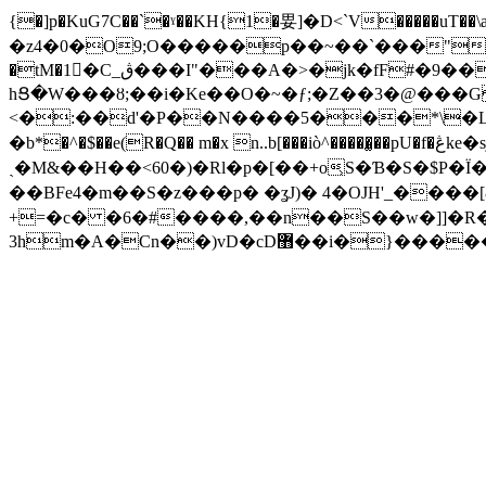
{�]p�KuG7C��`�ˠ��KH{1�㚻]�D<`V�����uT��\a~�e[I��1�
�z4�0�O9;O�����p��~��`���"vCK
�tM�1�C_ڨ���I"���A�>�jk�fF#�9����n�w�����]�V�8��
hՑ�W���ȣ;��i�Ke��O�~�ƒ;�Z��3�@���G
<�:��d'�P��N����5���*\�L
�b*�^�$��e(R�Q�� m�x n..b[���iò^�����̫��pU�f�ڠke�sj�2(E�dTBĐ5=�·�Ϫ �(�Is�f���>$�~�<�6�4��XE݀��a 8ԂY}5�~S�n��v|
ˎ�M&��H��<60�)�Rl�p�[��+o͕S�Ɓ�S�$P
�� BFe4�m��S�z���p� �ʓJ)� 4�OJH'_��
+=�c� �6�#����,��n��S��w�]]�R�����n��Fo� ��&^߇l�˂j`p
3hm�A�Cn��)vD�cD޻��i