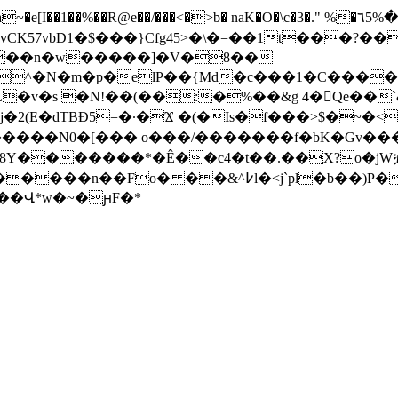
�%��R@e��/���<�>b� naK�O�\c�3�." %�٦5%�� lqpd�Wa�}
57vbD1�$���}Cfg45>�\�=��1t���?���t
^�N�m�p�elP��{Md�c���1�C����-
�v�s �N!��(��:�%��&g 4�Qe��`
�Ï�����N0�[��� o���/�������f�bK�Gv�
��[8Y�������*�Ê��c4�t��.��X?o�jW
l�b��)P���]q|�J#?�af�Q'�p�@�6�+
�}������Վ*w�~�ԩF�*