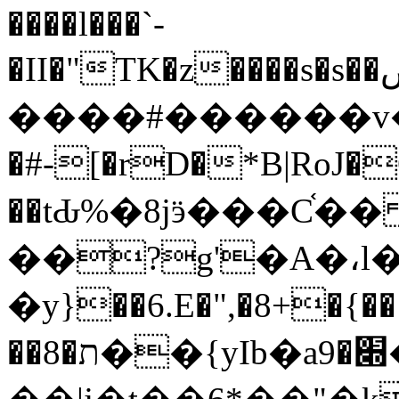
����l���`-
�II�"TK�z����s�s��ڞt���{g^��l@��]5D��D�'"�ŝ����C���h�Y\�P}
����#������v�+
�#-[�rD�*B|RoJ�
��tԂ%�8jӭ���C֫�� z�
��?g'�A�،l�
�y}��6.E�",�8+�{��
��8�ת��{yIb�a׍�9��>