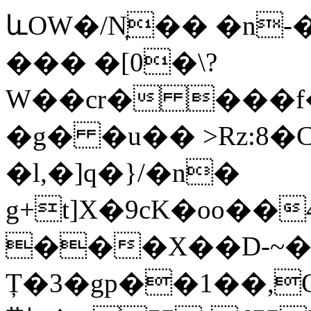
ևOW�/N͎�� �n-
��� �[0�\?
W��cr� ���f
�g� �u�� >Rz:8�
�l,�]q�}/�n�
g+t]X�9cK�oo��4
���X��D-~�b
Ț�3�gp��1��,