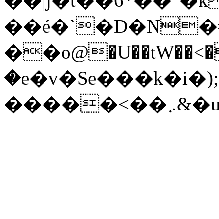
��|j�t��6*��"�k
��é�`�D�N�#�
��o@�U��tW��<�
�e�v�Se���k�i�)
���