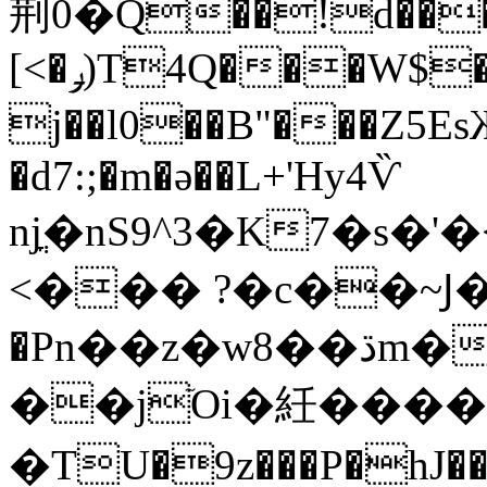
荆0�Q��!d���
[<�ݛ)T4Q���W$�B��ʔ�2))Ư��1S3,����%
j��l0��B"���Z5E
�d7:;�m�ǝ��L+'Hy4Ѷ
njֳ�nS9^3�K7�s�
<��� ?�c��~Ϳ���4h
�Pn��z�w8��ڌm����AF�+���m��mn'a��O�ǓKm�=��!K
��jٙOi�
紝����
�TU�9z���P�hJ���