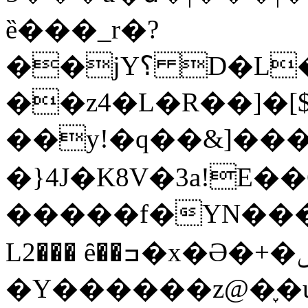
ȅ���_r�?
��jY؟ D�L���<��d�uA<�)���ף�Жgc��}:n{��;��2�_��r`gB8pP�QlC��1�WMqi[��
��z4�L�R��]�[
��y!�q��&]��� 
�}4J�K8V�3a!E�
�����f�YN���
L2��� ȇ��ߏ�x�Ә�+�ݰ�)�m�O���e�*�!
�Y������z@�֢�