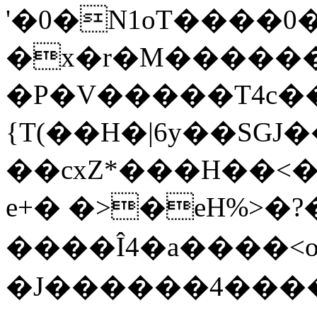
'�0�N1oT����0�ۂ�L��
�x�r�M�������
�P�V�����T4c��!
{T(��H�|6y��SG
��cxZ*���H��<�H
e+� �>�eH%>�?�@�jpX�گ
����Î4�a����<
�J������4���