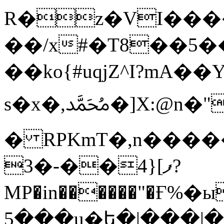
R�z�VI����
��/x#�T8��5�
��ko{#uqjZ^I?mA��Υذ�k��F}�c
s�x�,ﷴ�]X:@n�"�yw��K{��b\Q�mP�OF}/
� RPKmT�,n����
ފ]{4��-�3?
MP�in������"�Ғ%�
5���u�ե�|���|�v�