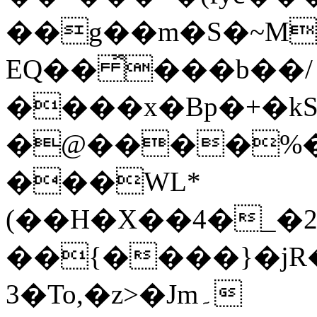
��g��m�S�~M
EQ�� ̽���b��/
����x�Bp�+�kS
�@����%�1
���WL*
(��H�X��4�_�
��{����}�jR
3�To,�z>�Jm۔