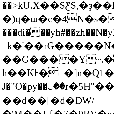
��>kU.X��SƸS,�ҙ��Eٵ�tؒ��O�'��\�{5����u+�3�֐�
�)q�ɯ�c�4N�s�������
���di���yh#��zh��N�yRV�z����ؓݭL��@8�]�.��Y�Cj�[�m
_k�'��rG�����
��G��� �Y~.�
h��KͰ�=�]n�Q1�
J�"O�py��؎��r�5H"��
��d��[�d�DW/
�'M��L{�7�9BV�p