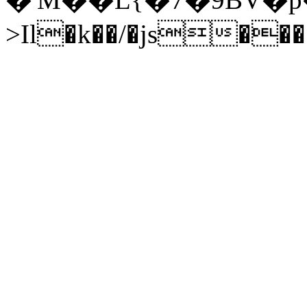
>Il�k��/�js��