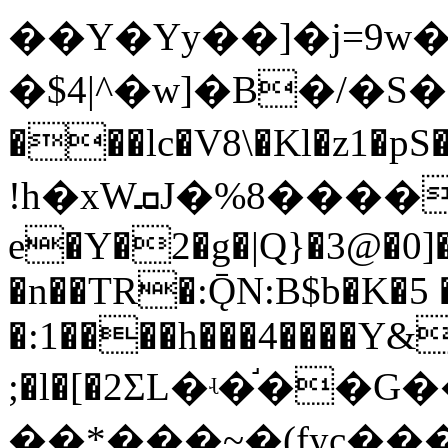
��Y�Yy��]�j=9w
�$4|^�w]�B�/�S�
���lc�V8\�Kl�z1
!h�xWܩJ�%8����-�Z\6(� �-B�4�m��乯
e�Y�2�g�|Q}�3@�0]�
�n��TR�:ǬN:B$b�K�5 
�:1����h���4����Y&
;�l�[�2ΣL�ʵ�֬�
��*���~�(fyc��