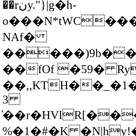
��rنy."}|g�h-
o���N*tWC��
NAf�
�����)9b��L
��fOf �59� R
��,,KTH��_�1�Rzq8�
3
%�1�#�K �N|h