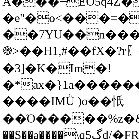
Å���+EO5q4Z�
�e"�o<���=�
��7YU��n���
֍>��H1,#��fX�?r〖
�3]�K�Im�!
�*ax�}1a����
����IMǛ )o��忯
��Ό�����%z�&�Z��.�����ǲ�q׋����
��$��a����\qگ5d/�FRe�G(U�2�S,����@!