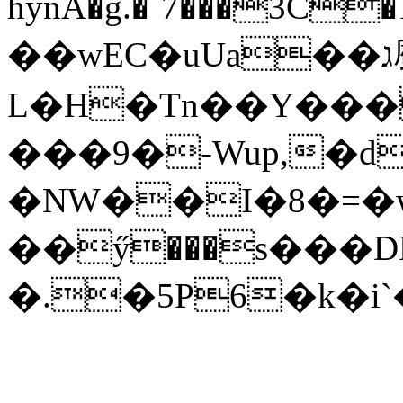
hynA�g.�`7���3C�
��wEC�uUa��ג䗪
L�H�Tn��Y���
���9�-Wup,�d
�NW��I�8�=�
��ӳ���s���D
�.�5P6�k�i`