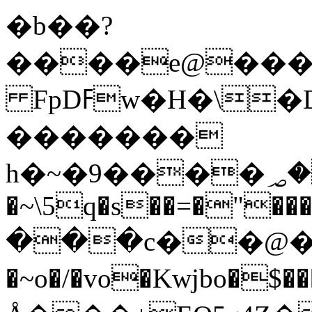
�b��?
����e@���d
FpDߓw�H�\�DΩ'�����{��7
�������
h�~�9����؃��[��4�gF��*�ΝEpt�O�R4�"]+�f�9`�t���!
�~\5q�s��=�"���
���c��@�
�~o�/�vo�Kwjbo�$������n>S