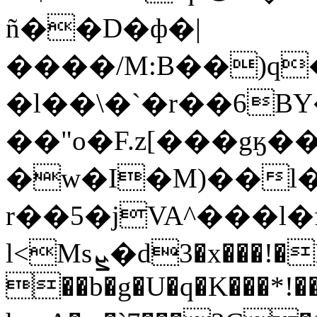
ñ��D�ф�|
����/M:B��)q
�l��\�`�r��6B
��"o�F.z[���gӄ��
�w�I�M)��l
r��5�jVA^���l�
l<Msܨ�d3�x���!�PuSG6l~�چ��5 s`p
��b�g�U�q�K���*!��