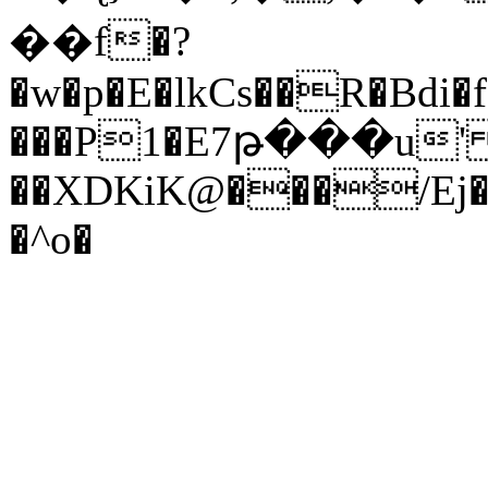
��f�?
�w�p�E�lkCs��R�Bdi�
���P1�E7թ���u'
��XDKiK@���/Ej
�^o�