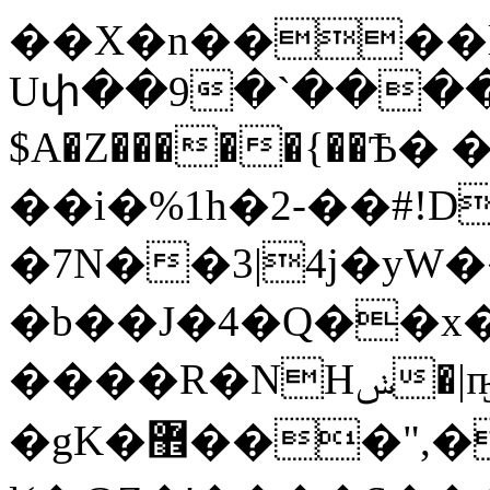
��X�n����l
Uփ��9�`�����
$A�Z�����{��Ѣ� �}�Jt�
��i�%1h�2-��#!D
�7N��3|4j�yW
�b��J�4�Q��
����R�NHݭ�|ҧ6<�걚
�gK�޾���",��&�z������q����:@�L