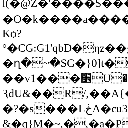
l(�@Z�'����S���
�O�k����a����
Kѻ?
°�CG:G1'qbD�
�ղ�~�̵SG�}0]t
��v1���׾U���Cp~_i?�)��_ �u��d|
ԆdU&��R/,��
�?�s���LڂɅ�cu3h"�
&�ɋ}M�~,�,�a�P