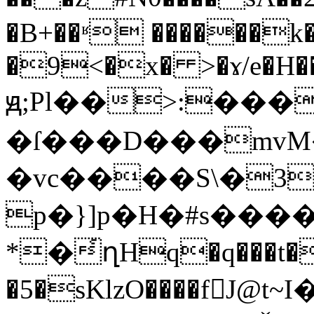
�B+��ʶ ������k
�9<�x� >�ɤ/e�H��%
ԭ;Pl��>:��
�ſ���D���mvM�
�vc����S\�3
p�}]p�H�#s���
*�҅ղHq�q���t�
�5�sKlzO����fJ@t~