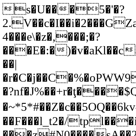
s�U���5�'�?
2.V��c�I��i�2���GZ
4���e\�z�,���;�?
���E�:�)�v�aKl��c
��|
�r�C�j��C�%�oPWW9@
�?nf�J%��+r�ţ����
�~*5*#��Z�c��5OQ��6k
��F���l_t2�/tpl���i
���z#N0����sA��2