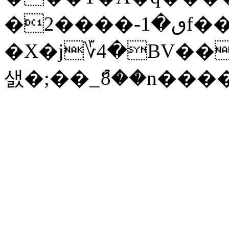
�ٯ�1-����2f��Nl����S����Mb}
�X�j؆4�BV��
샔�;��_ު8��n���