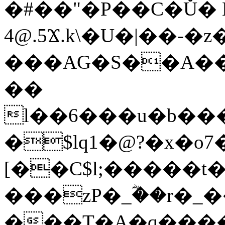
�#��"�P��C�Ǔ� 
4@.5Ϫ.k\�U�|��-�
���AG�S��A��
��
l��6���u�b��
�$lq1�@?�x�o7
[��C$l;�����t
���zP�_ؓ��r�_�
���T�A�q����~