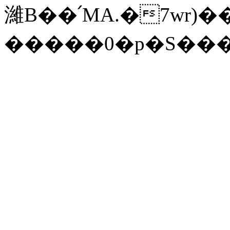
濰B��՛MA.�7wr)�
�����0�p�S���: