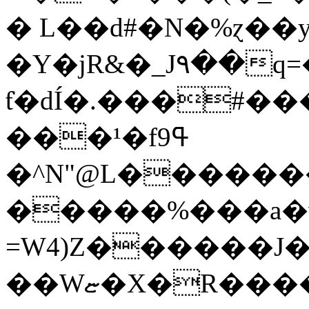
� L��d#�N�%ɀ��y
�Y�jR&�_J۹��q=
ƭ�dÍ�.���#��
���¹�fߟ9
�^N"@L�������
�����%���a�vJ
=W4)Z������J