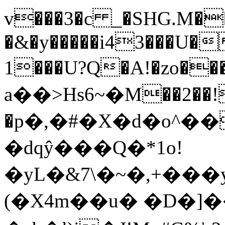
v���3�c _�SHG.M���[d���ؾ'�ffj����Jt
�&�y�����i43���U�
1���U?Q�A!�zo��
a��>Hs6~�Μ��2��
�p�,�#�X�d�o^�
�dqŷ���Q�*1o!
�yL�&7\�~�,+��
(�X4m��u� �D�]�