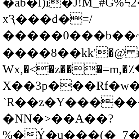
�ab�l)i�J!M_#G%Ϟ2�
xԆ���d�=/
�����0���b��
����8��kk'�@ n 
Wx,�<�z���=m,
X��3p���Rf�w�
`R��z�Y�������
�NN�>��A��?
%�Ý�u���(�_7