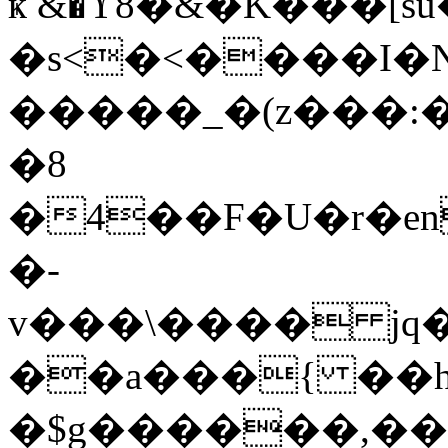
ҝ &�ϔ8�&�K���[sǘ
�s<�<����I�
�����_�(z���:�
�8
�4��F�U�r�e
�-
v���\���� j
��a���{ �
�$g������,���͊