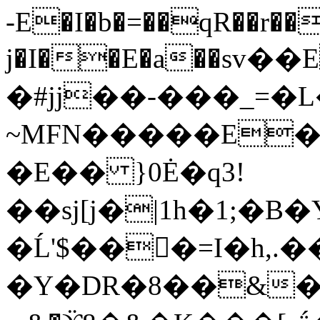
-E�I�b�=��qR��r��
j�I��E�a��ѕv�
�#jj��-���_=�
~MFN�����E�@
�E�� }0Ė�q3!
��sj[j�|1h�1
�Ĺ'$���=I�h,.
�Y�DR�8��&�_l