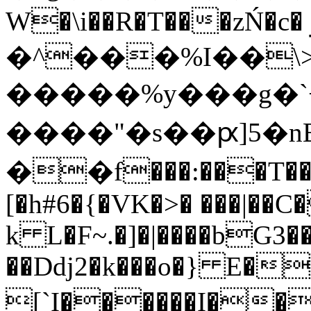
W�\i��R�T���zŃ�c� و��H
�^���%I��\
�����%y���g�`
����"�s��ԗ]5
��f���:���T��
[�h#6�{�VK�>� ���|�
k L�F~.�]�|����bG3��
��Ddj2�k���o�} E�
[`I������I���