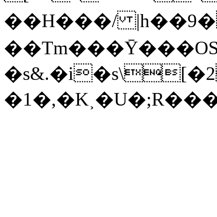
��H���/ |h��9�
��Tm���Ȳ���ΟS
�s&.�i�s\[�
�1�,�K˲�U�;R��