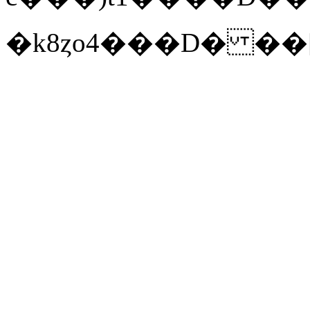
�k8ȥo4���D� ��