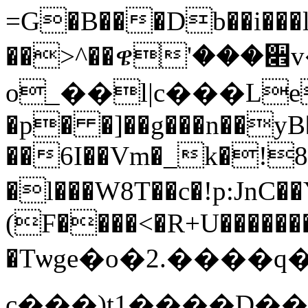
=G�B���Db��i���l1
��>^��ዌ'���૎
o_��l|c���Le
�p� �]��g���n��yB
��6I��Vm�_k�!
�l���W8T��c�!p:JnC��Y�@TYߝ|�h
(F����<�R+U�������
�Tѡge�o�2.����q�
c���)t1����D�