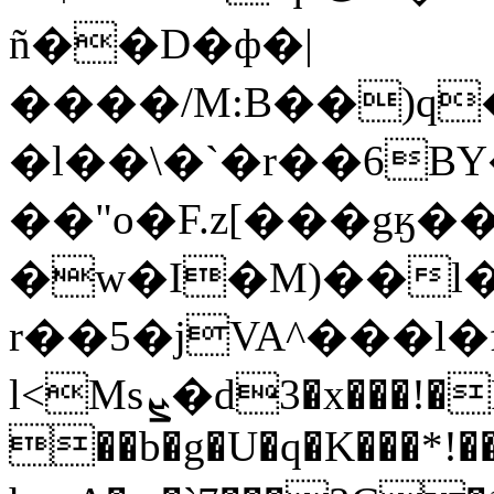
ñ��D�ф�|
����/M:B��)q
�l��\�`�r��6B
��"o�F.z[���gӄ��
�w�I�M)��l
r��5�jVA^���l�
l<Msܨ�d3�x���!�PuSG6l~�چ��5 s`p
��b�g�U�q�K���*!��