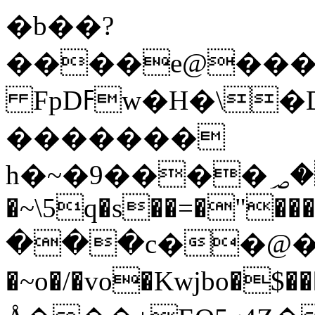
�b��?
����e@���d
FpDߓw�H�\�DΩ'�����{��7
�������
h�~�9����؃��[��4�gF��*�ΝEpt�O�R4�"]+�f�9`�t���!
�~\5q�s��=�"���
���c��@�
�~o�/�vo�Kwjbo�$������n>S