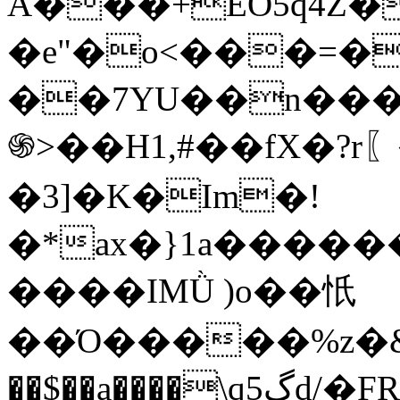
Å���+EO5q4Z�
�e"�o<���=�
��7YU��n���
֍>��H1,#��fX�?r〖
�3]�K�Im�!
�*ax�}1a����
����IMǛ )o��忯
��Ό�����%z�&�Z��.�����ǲ�q׋����
��$��a����\qگ5d/�FRe�G(U�2�S,����@!