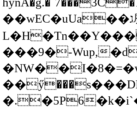
hynA�g.�`7���3C�
��wEC�uUa��ג䗪
L�H�Tn��Y���
���9�-Wup,�d
�NW��I�8�=�
��ӳ���s���D
�.�5P6�k�i`