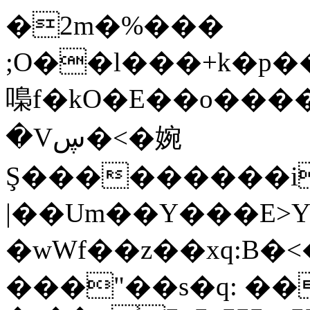
�2m�%���
;O��l���+k�p
嘄f�kO�E��o���
�Vڛ�<�婉
Ş���������i
|��Um��Y���E>
�wWf��z��xq:B�
���"��s�q: ��