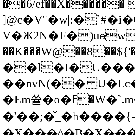
��6/ef��X�����
]@c�V"�w|:�`#�i
V�Ж2N�F�)uѳw
��K���W@��8��${'�ڵ���5%�)�k�~�OX���1���5���L`)�
��l�І�U���
��nvN(�� U�Lc�
�Em쓜�o�ߓ�W�`.m�̫��}
�'��;�̌_�h����{
�X���^�B�X���