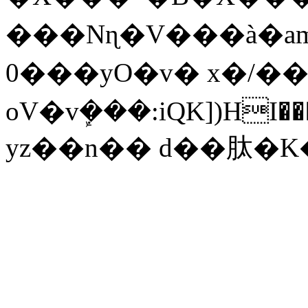
���Nɳ�V���à�a
0���yO�v� x�/��
oV�vܾ���:iQK])HI����o�@