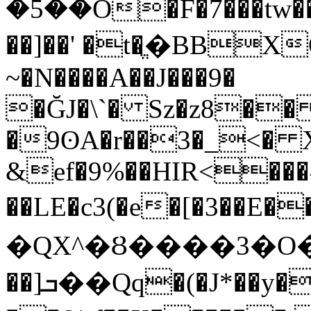
�5��O�F�7���tw��
��]��' �t�ֱ�BBX
~�N����A��J���9�
�ĞJ�\`� Sz�z8��
�9ʘA�r��3�_<� X/
&ef�9%��HIR<���^
��LE�c3(�e�[�3��E
�QX^�Ȣ����3�
O
��]ܒ��Qq�(�J*��y���$`��!