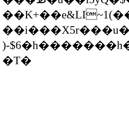
��K+��e&LI~1(
��i���X5r���u���y����mt<ڙ;ױ��k������E~z����
)-$6�h�������h
�T�