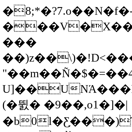
�8;*�?7.o��N�f�
���V�X���
���
��)z��\
)�!D<�
"��m��Ñ�$�=��
U]��UNΆ���
(�뛼� �9��,o1�]�|
�b0l�Ƹָ���)Ύ