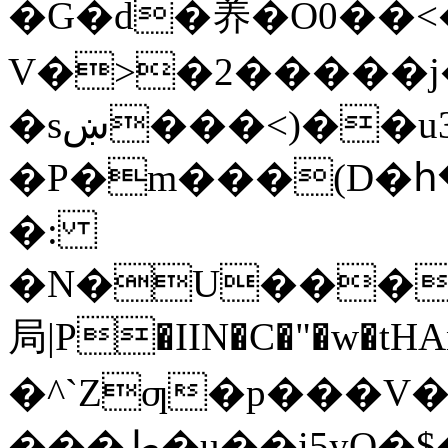
�G�d�养�O0��<�
V�>�2�����j
�sښ���<)��u3b�ǌ�"'Cu��1�|
�P�m���(D�հ�e]�&�d�
�:
�N�U���R
局|P�IIN�C�"�w�
�^`Zƣ�p���V
���ط�u��i5yQ�$���������x2M[C,����vw"��O����